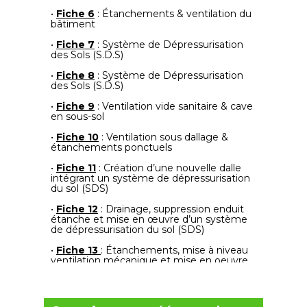
•
Fiche 6
: Étanchements & ventilation du
bâtiment
•
Fiche 7
: Système de Dépressurisation
des Sols (S.D.S)
•
Fiche 8
: Système de Dépressurisation
des Sols (S.D.S)
•
Fiche 9
: Ventilation vide sanitaire & cave
en sous-sol
•
Fiche 10
: Ventilation sous dallage &
étanchements ponctuels
•
Fiche 11
: Création d’une nouvelle dalle
intégrant un système de dépressurisation
du sol (SDS)
•
Fiche 12
: Drainage, suppression enduit
étanche et mise en œuvre d’un système
de dépressurisation du sol (SDS)
•
Fiche 13
: Étanchements, mise à niveau
ventilation mécanique et mise en oeuvre
d'un système de dépressurisation du sol
(SDS)