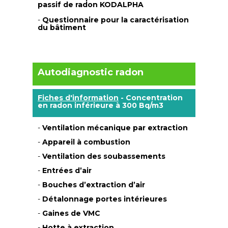
passif de radon KODALPHA
-
Questionnaire pour la caractérisation
du bâtiment
Autodiagnostic radon
Fiches d'information
- Concentration
en radon inférieure à 300 Bq/m3
-
Ventilation mécanique par extraction
-
Appareil à combustion
-
Ventilation des soubassements
-
Entrées d’air
-
Bouches d’extraction d’air
-
Détalonnage portes intérieures
-
Gaines de VMC
-
Hotte à extraction