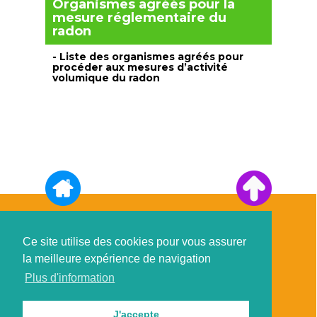
Organismes agréés pour la
mesure réglementaire du
radon
- Liste des organismes agréés pour
procéder aux mesures d’activité
volumique du radon
Atelier professionnel Radon &
Qualité de l'Air Intérieur
Ce site utilise des cookies pour vous assurer
la meilleure expérience de navigation
Approche-ÉcoHabitat
Le 53
Plus d'information
53, impasse de l'Odet
29000 Quimper
France
J'accepte
Mail : contact@radonbretagne.bzh